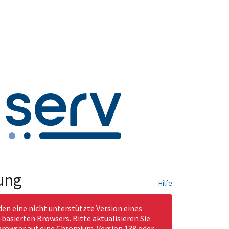
ung
Hilfe
den eine nicht unterstützte Version eines
asierten Browsers. Bitte aktualisieren Sie
rowser auf eine Chromium-Version 138 oder